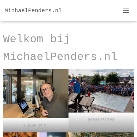
MichaelPenders.nl
T
O
G
G
Welkom bij
L
E
N
MichaelPenders.nl
A
V
I
G
A
T
I
E
presentator
voice over